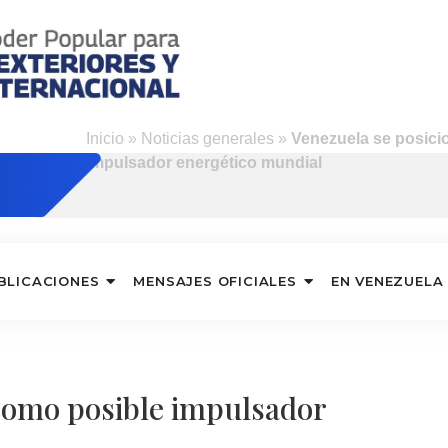
Inicio
»
Noticias generales
»
Venezuela se posici
impulsador energético mundial
BLICACIONES
MENSAJES OFICIALES
EN VENEZUELA
como posible impulsador