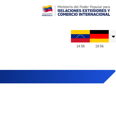
Embajada de Venezuela en Alemania
14
:
56
19
:
56