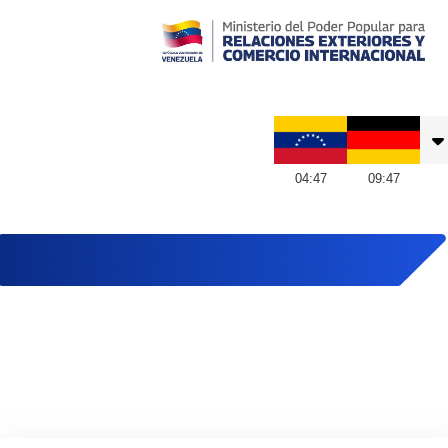
Embajada de Venezuela en Alemania
04
:
47
09
:
47