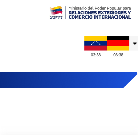
Embajada de Venezuela en Alemania
03
:
38
08
:
38