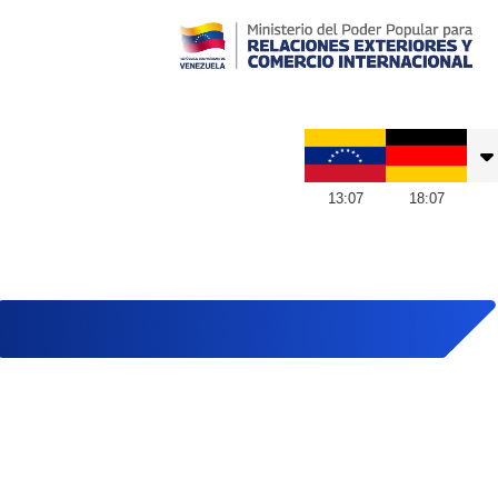
Embajada de Venezuela en Alemania
13
:
07
18
:
07