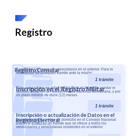
Registro
Registro Consular
Constituye un censo de venezolanos en el exterior. Para la
realización de cualquier trámite ante la misión.
1 trámite
Inscripción en el Registro Militar
Todo venezolano en edad militar tiene el deber de prestar el
servicio militar en la Fuerza Armada Nacional Bolivariana, y por
un plazo mínimo de doce (12) meses.
1 trámite
Inscripción o actualización de Datos en el
Registro Electoral
La inscripción o cambio de domicilio en el Consejo Nacional
Electoral (CNE) es un trámite que se ofrece a todos los
venezolanos y venezolanas residentes en el exterior