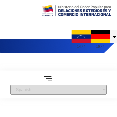
Embajada de Venezuela en Alemania
14
:
44
19
:
44