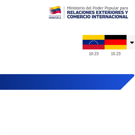
Embajada de Venezuela en Alemania
10
:
23
15
:
23