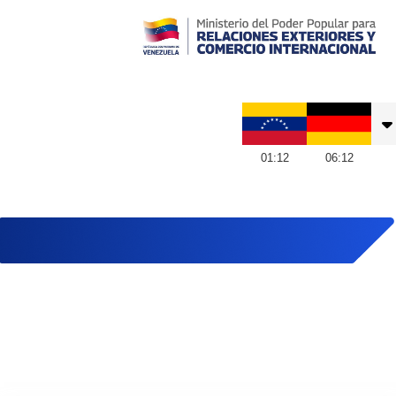
Embajada de Venezuela en Alemania
01
:
12
06
:
12