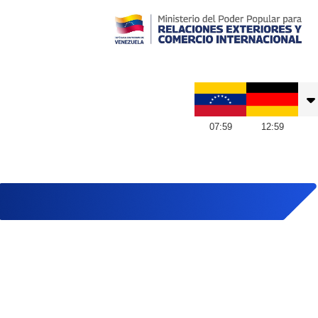
Embajada de Venezuela en Alemania
07
:
59
12
:
59