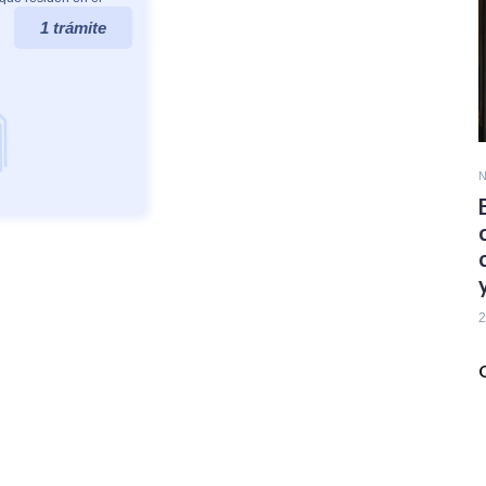
1 trámite
N
2