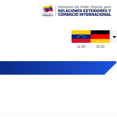
Embajada de Venezuela en Alemania
11
:
03
16
:
03