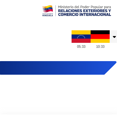
Embajada de Venezuela en Alemania
05
:
33
10
:
33