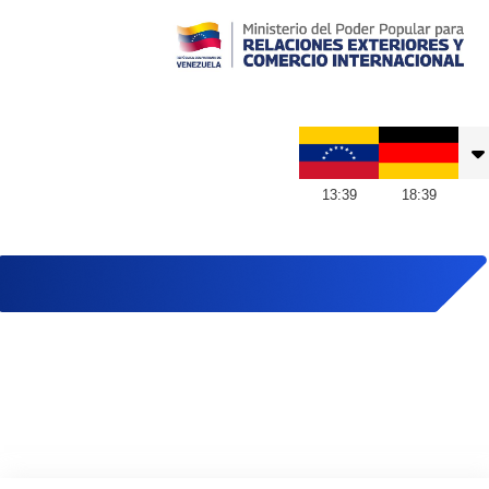
Embajada de Venezuela en Alemania
13
:
39
18
:
39