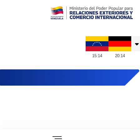
Embajada de Venezuela en Alemania
15
:
14
20
:
14