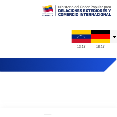
Embajada de Venezuela en Alemania
13
:
17
18
:
17