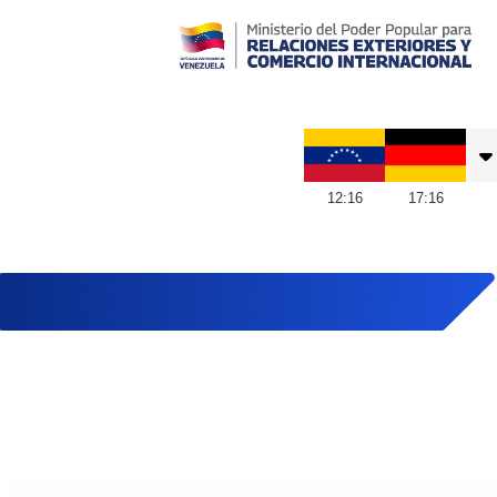
Embajada de Venezuela en Alemania
12
:
16
17
:
16