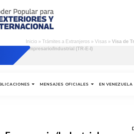
Inicio
»
Trámites a Extranjeros
»
Visas
»
Visa de T
Empresario/Industrial (TR-E-I)
BLICACIONES
MENSAJES OFICIALES
EN VENEZUELA