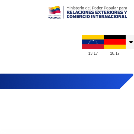
Embajada de Venezuela en Alemania
13
:
17
18
:
17