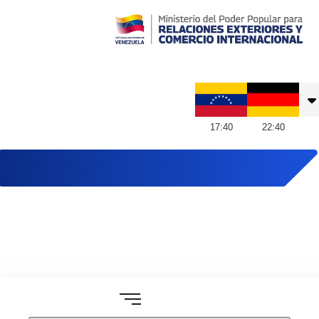
Embajada de Venezuela en Alemania
17
:
40
22
:
40