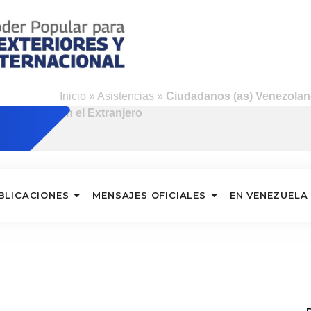
Inicio
»
Asistencias
»
Ciudadanos (as) Venezolano
en el Extranjero
BLICACIONES
MENSAJES OFICIALES
EN VENEZUELA