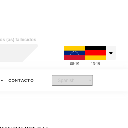
s (as) fallecidos
08
:
19
13
:
19
CONTACTO