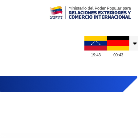
Embajada de Venezuela en Alemania
19
:
43
00
:
43