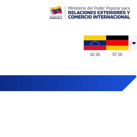
Embajada de Venezuela en Alemania
02
:
26
07
:
26