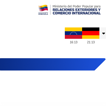
Embajada de Venezuela en Alemania
16
:
13
21
:
13