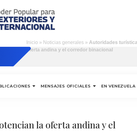
Inicio
»
Noticias generales
»
Autoridades turístic
oferta andina y el corredor binacional
BLICACIONES
MENSAJES OFICIALES
EN VENEZUELA
tencian la oferta andina y el