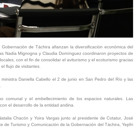
a Gobernación de Táchira afianzan la diversificación económica del
stras Nadia Mignogna y Claudia Domínguez coordinaron proyectos de
 locales, con el fin de consolidar el aviturismo y el ecoturismo gracias
el flujo de visitantes.
 ministra Daniella Cabello el 2 de junio en San Pedro del Río y las
.
no comunal y el embellecimiento de los espacios naturales. Las
on el desarrollo de la entidad andina.
Natalia Chacón y Yoira Vargas junto al presidente de Cotatur, José
te de Turismo y Comunicación de la Gobernación del Táchira, Yepfri