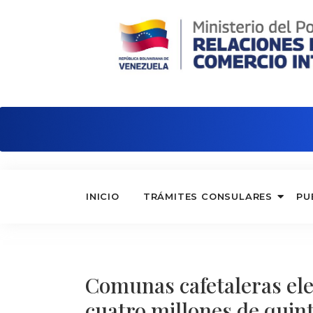
Embajada de Venezuela en Alemania
INICIO
TRÁMITES CONSULARES
PU
Comunas cafetaleras ele
cuatro millones de quin