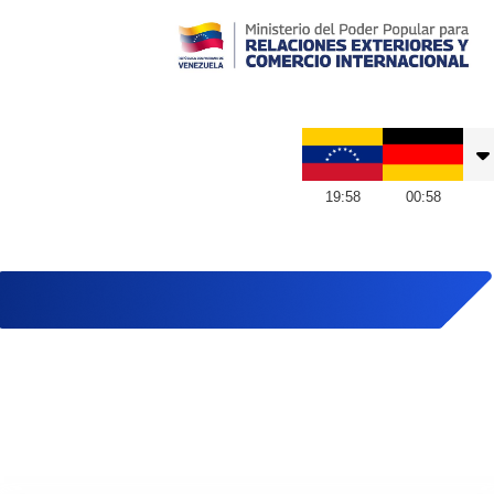
Embajada de Venezuela en Alemania
19
:
58
00
:
58