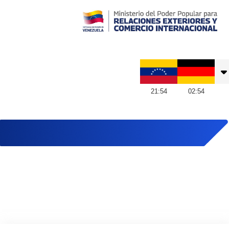
Embajada de Venezuela en Alemania
21
:
54
02
:
54