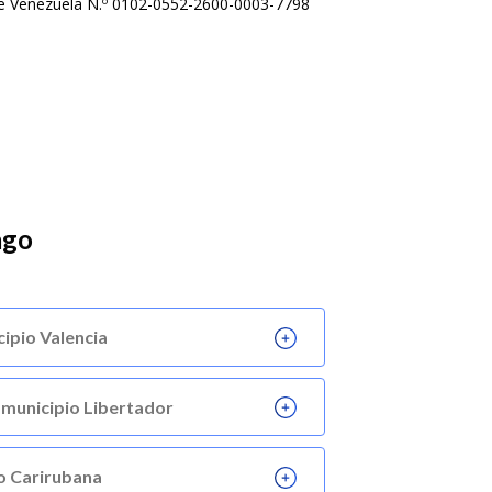
de Venezuela N.º 0102-0552-2600-0003-7798
ago
ipio Valencia
, municipio Libertador
io Carirubana