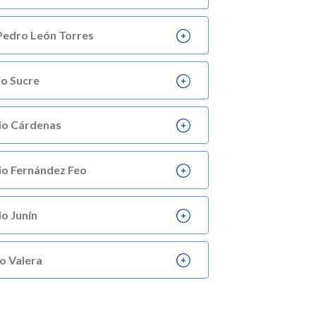
 Pedro León Torres
io Sucre
pio Cárdenas
io Fernández Feo
io Junín
io Valera